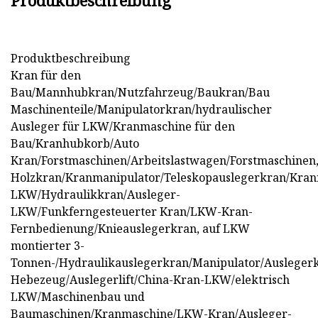
Produktbeschreibung
Produktbeschreibung
Kran für den
Bau/Mannhubkran/Nutzfahrzeug/Baukran/Bau
Maschinenteile/Manipulatorkran/hydraulischer
Ausleger für LKW/Kranmaschine für den
Bau/Kranhubkorb/Auto
Kran/Forstmaschinen/Arbeitslastwagen/Forstmaschinen
Holzkran/Kranmanipulator/Teleskopauslegerkran/Kra
LKW/Hydraulikkran/Ausleger-
LKW/Funkferngesteuerter Kran/LKW-Kran-
Fernbedienung/Knieauslegerkran, auf LKW
montierter 3-
Tonnen-/Hydraulikauslegerkran/Manipulator/Ausleger
Hebezeug/Auslegerlift/China-Kran-LKW/elektrisch
LKW/Maschinenbau und
Baumaschinen/Kranmaschine/LKW-Kran/Ausleger-