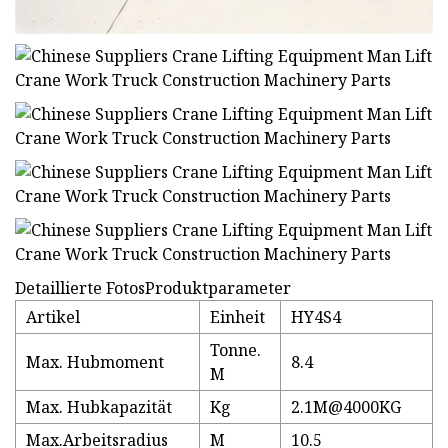
Detaillierte FotosProduktparameter
Artikel
Einheit
HY4S4
Tonne.
Max. Hubmoment
8.4
M
Max. Hubkapazität
Kg
2.1M@4000K
G
Max.Arbeitsradius
M
10.5