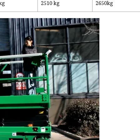
kg
2510 kg
2650kg