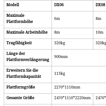
Modell
DX06
DX08
Maximale
6m
8m
Plattformhöhe
Maximale Arbeitshöhe
8m
10m
Tragfähigkeit
320kg
320k
Länge der
900mm
Plattformverlängerung
Erweitern Sie die
113kg
Plattformkapazität
Plattformgröße
2270*1110mm
Gesamte Größe
2470*1150*2220mm
2470