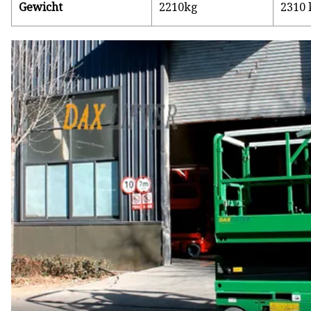
Gewicht
2210kg
2310 