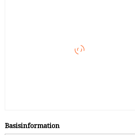
Hochwertige
Bremsscheibendrehmaschine
Hydraulische Zylinder
Für Landmaschinen
Für Arbeitsgeräte in der Luft
Vier-Säulen-Hebebühne
Teile für Hebebühnen
Wagenheber für LKW und Bus
Basisinformation