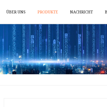
ÜBER UNS
PRODUKTE
NACHRICHT
Hebebühne
Fahrzeuglift
Lufthydraulische Wagenheber
Abgasabsaugung
Bremsscheibendrehmaschine
Zwei-Säulen-Hebebühne
Teile des lufthydraulischen
Wagenhebers
Feste Abgasabsaugung
Mobile Abgasabsaugung